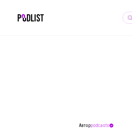
🎙 
Автор
podcasts