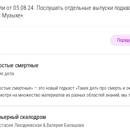
ли от 05.08.24. Послушать отдельные выпуски подк
с Музыке»
.
Порядо
остые смертные
ие дела
остые смертные» — это новый подкаст «Таких дел» про смерть и 
мотря на множество материалов из разных областей знаний, мы 
е не знаем про смерть, потому что нет свидетельств чувственног
живания. Мы любим сериалы про убийства и подкасты про тру-кра
зких или о своей собственной часто предпочитаем не думать. Да
рьерный скалодром
рть в упор и поговорим о ней без цензуры и эвфемизмов. Неизле
стасия Лиходиевская & Валерия Балашова
ежитый теракт, перинатальная гибель ребенка и другие истории —