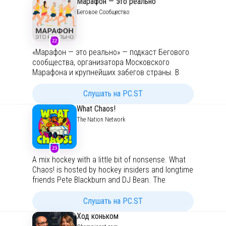
Марафон — это реально
Беговое Сообщество
22
«Марафон — это реально» — подкаст Бегового
сообщества, организатора Московского
Марафона и крупнейших забегов страны. В
этом подкасте мы обсуждаем темы, которые
волнуют и новичков, и продвинутых
Слушать на PC.ST
любителей. А помогают нам врачи, тренеры и
What Chaos!
бегуны. Может ли обычный человек
The Nation Network
пробежать марафон, или для этого нужно
профессионально заниматься спортом? Мы
уверены, что марафон может преодолеть
23
каждый. В том числе и вы. Не верите? Тогда
A mix hockey with a little bit of nonsense. What
слушайте подкаст «Марафон — это реально».
Chaos! is hosted by hockey insiders and longtime
Мы выходим каждую неделю по вторникам.
friends Pete Blackburn and DJ Bean. The
Сайт Бегового сообщества:
runc.run
podcast features interviews with NHL insiders,
prominent reporters, and current and former
Слушать на PC.ST
players. The show delivers expert analysis, a
Ход коньком
good dose of humor, and entertaining