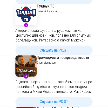
тренды, экономика, политика, антропология
Тачдаун ТВ
футбола.
Виталий Пчелкин
Реклама и сотрудничество
gonchukova.m@yandex.ru
5
Американский футбол на русском языке.
Доступно для новичков, полезно для опытных
болельщиков. Интересно о самой мужской
игре в мире. Мы показываем, рассказываем и
объясняем про футбол!
Слушать на PC.ST
Премьер-лига несправедливости
Championat.com
6
Подкаст спортивного портала «Чемпионат» про
российский футбол от журналистов Андрея
Панкова и Миши Рождественского. Разбираем
каждый матч каждого тура Российской
Премьер-Лиги.
Слушать на PC.ST