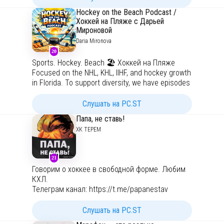
Hockey on the Beach Podcast /
Хоккей на Пляже с Дарьей
Мироновой
Daria Mironova
20
Sports. Hockey. Beach 🏖 Хоккей на Пляже
Focused on the NHL, KHL, IIHF, and hockey growth
in Florida. To support diversity, we have episodes
in English and Russian. Host: Daria Mironova, an
award-winning sportscaster and producer with
Слушать на PC.ST
international experience covering the Olympics,
Папа, не ставь!
IIHF, NHL, KHL, youth tournaments, and other
ХК ТЕРЕМ
sports.
More episodes and content on:
IG: @dmironova_sport
21
www.hockeyonthebeach.com
Говорим о хоккее в свободной форме. Любим
Apple Podcast
КХЛ.
Телеграм канал:
https://t.me/papanestav
Слушать на PC.ST