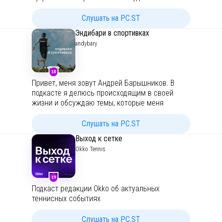
Слушать на PC.ST
Эндибари в спортивках
andybary
18
Привет, меня зовут Андрей Барышников. В
подкасте я делюсь происходящим в своей
жизни и обсуждаю темы, которые меня
волнуют. Подкаст «В спортивках» не про
определенный формат и заданную частоту
Слушать на PC.ST
выпусков, здесь главное — чтобы мне и вам
Выход к сетке
было интересно.
Okko Tennis
Если вы хотите написать мне по поводу
подкаста, ищите меня в социальных сетях по
нику @andybary. По поводу рекламы писать
19
me@andybary.com
. Узнать про меня можно на
Подкаст редакции Okko об актуальных
сайте
andybary.com
.
теннисных событиях
Слушать на PC.ST