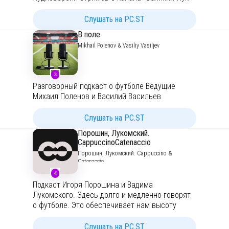
Слушать на PC.ST
В поле
Mikhail Polenov & Vasiliy Vasiljev
3
Разговорный подкаст о футболе Ведущие
Михаил Поленов и Василий Васильев
Слушать на PC.ST
Порошин, Лукомский.
CappuccinoCatenaccio
Порошин, Лукомский. Cappuccino &
Catenaccio
4
Подкаст Игоря Порошина и Вадима
Лукомского. Здесь долго и медленно говорят
о футболе. Это обеспечивает нам высоту
10000 метров над уровнем результатов и
поверхностных комментариев. Тактика,
Слушать на PC.ST