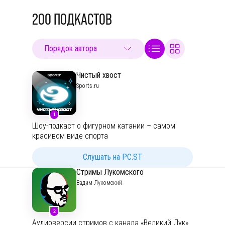
200
ПОДКАСТОВ
Чистый хвост
Sports.ru
1
Шоу-подкаст о фигурном катании – самом
красивом виде спорта
Слушать на PC.ST
Стримы Лукомского
Вадим Лукомский
2
Аудиоверсии стримов с канала «Великий Лук»