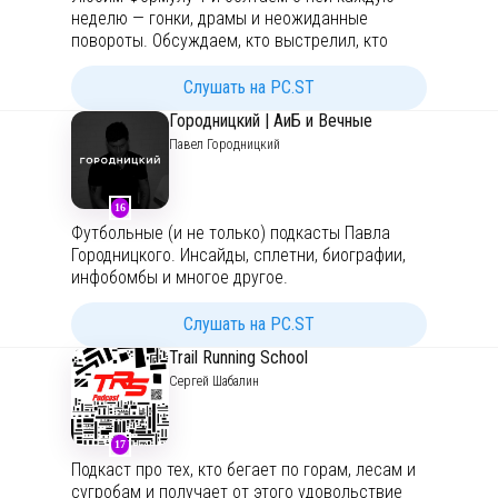
неделю — гонки, драмы и неожиданные
Strength course:
http://bit.ly/2Pjvlge
- Training:
повороты. Обсуждаем, кто выстрелил, кто
http://bit.ly/2YgBLAv
Лэнс Стролл, и почему стратегия Феррари
снова всё испортила.
Слушать на PC.ST
Городницкий | АиБ и Вечные
Павел Городницкий
16
Футбольные (и не только) подкасты Павла
Городницкого. Инсайды, сплетни, биографии,
инфобомбы и многое другое.
Мой телеграм-канал:
https://t.me/pgorodnitskiy
Слушать на PC.ST
Trail Running School
Сергей Шабалин
17
Подкаст про тех, кто бегает по горам, лесам и
сугробам и получает от этого удовольствие