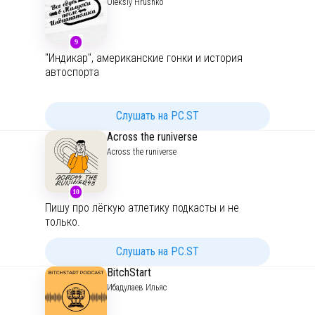
Oleksiy Hrushko
9
"Индикар", американские гонки и история
автоспорта
Голосовое приложение к телеграм-каналу
"Все едут в Милуоки после Индианаполиса"
Слушать на PC.ST
https://t.me/IndyCarHistory
Across the runiverse
Across the runiverse
10
Пишу про лёгкую атлетику подкасты и не
только.
Слушать на PC.ST
BitchStart
Ибадулаев Ильяс