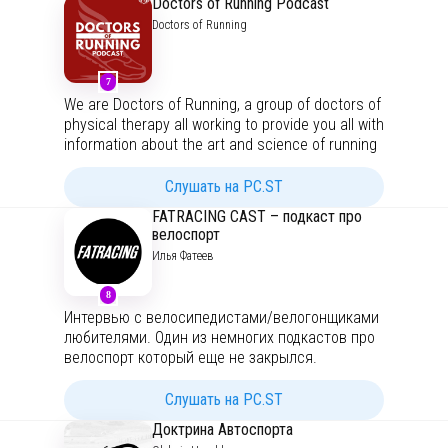
Doctors of Running Podcast
Doctors of Running
7
We are Doctors of Running, a group of doctors of
physical therapy all working to provide you all with
information about the art and science of running
and what we are putting on our feet. In this
podcast we will be giving evidence-based deep
Слушать на PC.ST
dives into running related topics as well as
FATRACING CAST – подкаст про
detailed running shoe reviews. You can also
велоспорт
check us out at our website --
Илья Фатеев
doctorsofrunning.com
, and on social media
@doctorsofrunning To help us continue to
8
produce content for you all, consider joining our
Интервью с велосипедистами/велогонщиками
support team:
https://anchor.fm/doctors-of-
любителями. Один из немногих подкастов про
running/support
велоспорт который еще не закрылся.
велоспорт велосипед цуклинг суслинг
Слушать на PC.ST
сайклинг звифт zwift ватты атаки ваттатаки
Доктрина Автоспорта
страва strava спорт