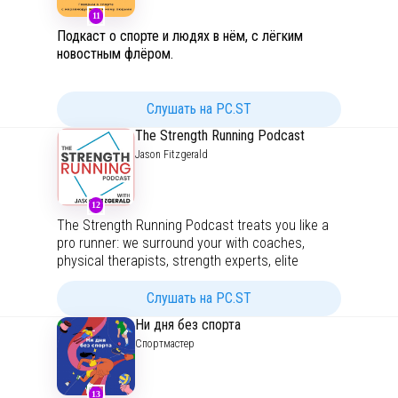
11
Подкаст о спорте и людях в нём, с лёгким
новостным флёром.
Ведущие: Ильяс Ибадулаев - создатель самого
ненадёжного паблика о SUP-спорте, и Павел
Слушать на PC.ST
Петров - профессиональный каноист,
The Strength Running Podcast
трёхкратный чемпион мира и завидный папочка
Jason Fitzgerald
самого милого дитя на планете.
https://t.me/bitchstart
12
https://t.me/papapashik
The Strength Running Podcast treats you like a
pro runner: we surround your with coaches,
physical therapists, strength experts, elite
runners, sports psychologists, and other thought
leaders. We only have one goal: to help you run
Слушать на PC.ST
faster. Guests include world-class academics,
Ни дня без спорта
clinicians, runners, coaches, and subject matter
Спортмастер
experts like David Roche, Victoria Sekely, Sally
McRae, Zach Bitter, and hundreds more! We also
publish coaching calls with Jason working
13