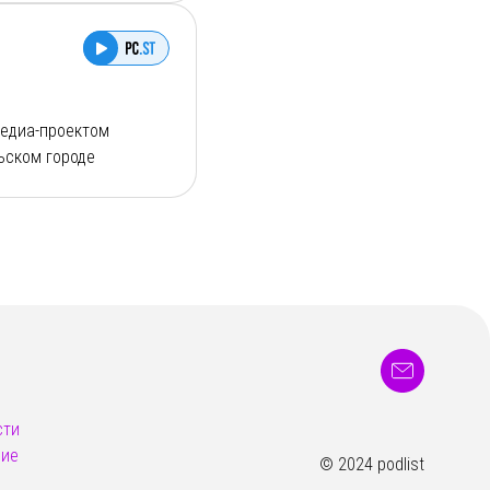
медиа-проектом
ьском городе
анте конвертировалось
наследия, который
не только для Карелии,
тели о сегодняшней
 будет с панно в
другое.
панно, отражающего
ашей лептой,
сти
ние
© 2024 podlist