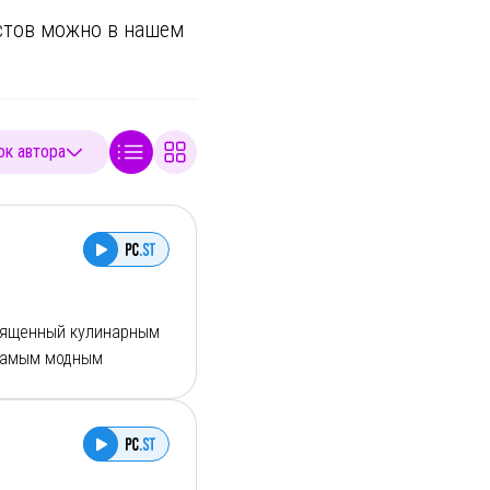
астов можно в
нашем
к автора
священный кулинарным
 самым модным
я у него о
 советы давали
диционной русской