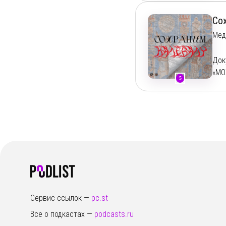
Со
Мед
Док
«МО
5
Пит
В э
из 
тре
но 
сит
буд
Наш
кул
вне
Сервис ссылок —
pc.st
Сох
Все о подкастах —
podcasts.ru