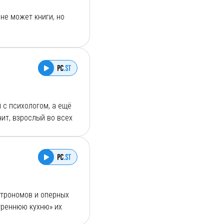
 не может книги, но
ва жанра вы найдете в
 зрения, историю ее
к нашего подкаста?
 с психологом, а ещё
чит, взрослый во всех
 которых нужно пройти?
обные вопросы и
строномов и оперных
треннюю кухню» их
заться с нами -