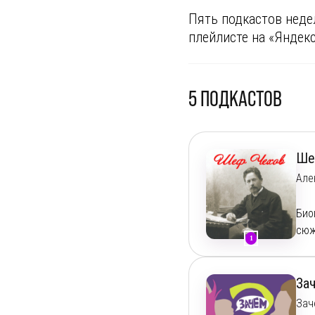
Пять подкастов неде
плейлисте на «Яндек
5
ПОДКАСТОВ
Ше
Але
Био
сюж
1
рес
рег
ста
За
кух
Зач