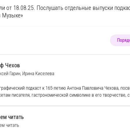
ли от 18.08.25. Послушать отдельные выпуски подк
с Музыке»
Порядо
ф Чехов
ксей Гарин, Ирина Киселева
графический подкаст к 165-летию Антона Павловича Чехова, по
етам писателя, гастрономической символике в его творчестве,
торанам, которые он любил посещать, впечатлениям, сложившимс
иональной российской и европейской кухне, а также о том, какие
ринные поваренные книги по приготовлению известных блюд тра
чем читать
ни.
ем читать