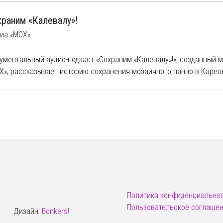
храним «Калевалу»!
иа «МОХ»
ументальный аудио-подкаст «Сохраним «Калевалу»!», созданный 
Х», рассказывает историю сохранения мозаичного панно в Карел
кяранте.
том подкасте вы узнаете, как за 50 лет мозаичное панно в Питкяр
уникального произведения монументального искусства в объект 
бует сохранения; почему карело-финский эпос «Калевала» важен 
и для всего остального мира; что думают эксперты и научные дея
уации с мозаичным панно и о фольклорном богатстве карелов; что
ущем и каков он - идеальный сценарий исхода событий; и многое 
 подкаст - это акт поддержки процесса сохранения уникального 
ьтуру и фольклор карелов. Каждое ваше прослушивание станет в
сенной в этот акт поддержки.
Политика конфиденциально
раним «Калевалу» вместе! Приятного прослушивания!
Пользовательское соглаше
Дизайн:
Bonkers!