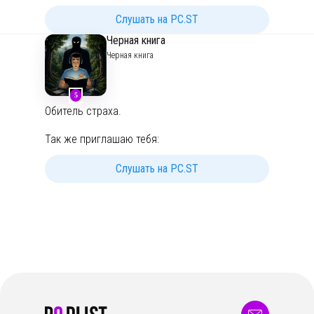
▫️Email:
morcominfo@yandex.ru
Слушать на PC.ST
▫️Telegram:
https://t.me/vv_morozov
Черная книга
▫️Сайт подкаста:
https://sobralis-razobralis.ru
Черная книга
5
Обитель страха.
Так же приглашаю тебя:
Telegram -
https://t.me/blackbookvoice
Другие площадки -
Слушать на PC.ST
https://blackbook.mave.digital/
Поддержать автора подкаста монетой 🟡:
https://pay.cloudtips.ru/p/3d2615c4
Сотрудничество, реклама:
morahermaeusbook@yandex.ru