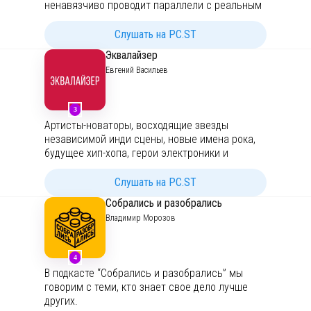
ненавязчиво проводит параллели с реальным
миром. Почему мы ассоциируем себя с
героями франшиз или, как получается, что на
Слушать на PC.ST
экране всегда есть тот образ, что так
Эквалайзер
идеально описывает нас самих? Если
Евгений Васильев
рефлексия и немного эскапизма вам близки,
то мы подружимся.
Предупреждаю: формат исключительно
3
развлекательный. На экспертность автор не
Артисты-новаторы, восходящие звезды
претендует!
независимой инди сцены, новые имена рока,
будущее хип-хопа, герои электроники и
следующее поколение популярной музыки.
Эквалайзер - зона вне жанров и направлений.
Слушать на PC.ST
Только музыка и окружающие её истории,
Собрались и разобрались
которые стоят внимания.
Владимир Морозов
4
В подкасте “Собрались и разобрались” мы
говорим с теми, кто знает свое дело лучше
других.