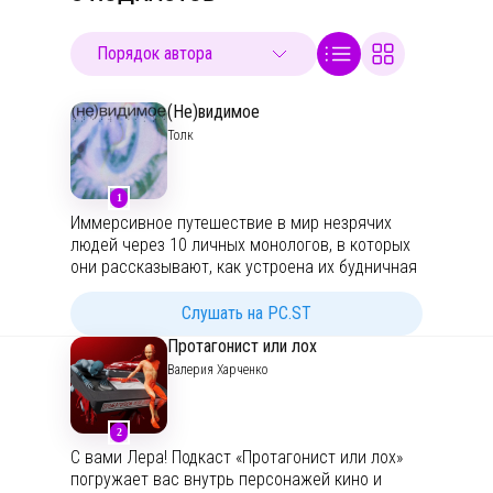
(Не)видимое
Толк
1
Иммерсивное путешествие в мир незрячих
людей через 10 личных монологов, в которых
они рассказывают, как устроена их будничная
жизнь. Как они чувствуют красоту? Видят ли
сны? Как путешествуют и смотрят кино?
Слушать на PC.ST
Подкаст сделан студией Толк:
https://tolk.earth/
Протагонист или лох
Авторы идеи:
https://www.mayofree.ru
Валерия Харченко
По всем вопросам:
main@tolk.earth
2
С вами Лера! Подкаст «Протагонист или лох»
погружает вас внутрь персонажей кино и