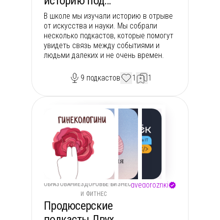
историю под
другим углом
В школе мы изучали историю в отрыве
от искусства и науки. Мы собрали
несколько подкастов, которые помогут
увидеть связь между событиями и
людьми далеких и не очень времен.
9
подкастов
1
1
dvedorozhki
ОБРАЗОВАНИЕ
ЗДОРОВЬЕ
БИЗНЕС
И ФИТНЕС
Продюсерские
подкасты Двух