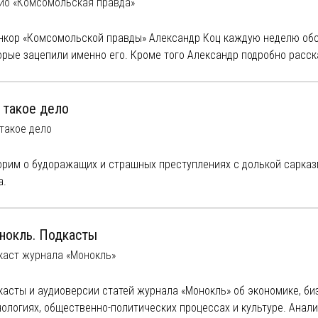
ио «Комсомольская правда»
нкор «Комсомольской правды» Александр Коц каждую неделю обс
орые зацепили именно его. Кроме того Александр подробно расск
исходит на фронте, и как будет развиваться СВО дальше.
Подписы
уски
.
 такое дело
 такое дело
орим о будоражащих и страшных преступлениях с долькой сарказ
а.
лушать эксклюзивный контент и посмотреть, что еще интересног
://tyttakoedelo.ru/links
нокль. Подкасты
каст журнала «Монокль»
вопросам рекламы:
gonchukova.m@yandex.ru
(Мария)
заться с ведущими:
tyt.takoedelo@gmail.com
касты и аудиоверсии статей журнала «Монокль» об экономике, би
нологиях, общественно-политических процессах и культуре. Анали