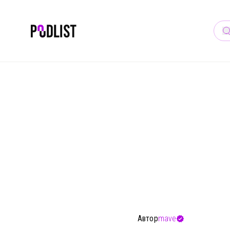
ТОП ПО
Автор
mave