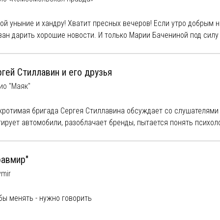
ой уныние и хандру! Хватит пресных вечеров! Если утро добрым н
зан дарить хорошие новости. И только Марии Бачениной под силу
ыполнимой миссией. Ведь она рождена, чтобы вечер сделать добр
едельника по пятницу в подкасте «Самый добрый вечер»! Только 
мсомольская правда»!
гей Стиллавин и его друзья
ио "Маяк"
кротимая бригада Сергея Стиллавина обсуждает со слушателями
тирует автомобили, разоблачает бренды, пытается понять психо
щин, и делает ещё много чего увлекательного!
равмир"
vmir
бы менять - нужно говорить