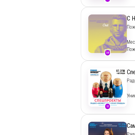
вед
C H
Пож
Мес
Пож
10
Сп
Рад
Уни
11
Са
Рад