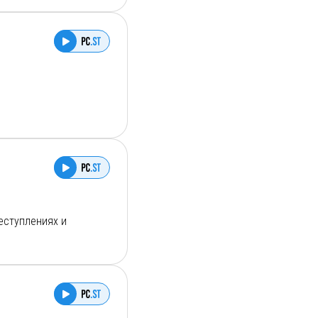
еступлениях и
 встречаются, чтобы
ссказ черным юмором и