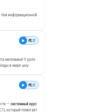
х тем информационной
за день с
чта меломана! У руля
ёзды в мире шоу-
рок-н-ролле.
«Комсомольская
. Каждый выпуск — это
арных риффов,
есенную индустрию в
асте —
системный курс
1), который помогает