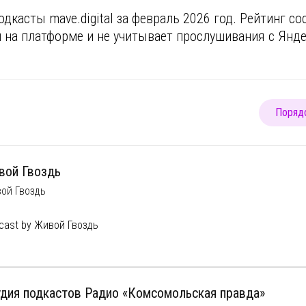
касты mave.digital за февраль 2026 год. Рейтинг со
й на платформе и не учитывает прослушивания с Янде
Порядо
вой Гвоздь
ой Гвоздь
cast by Живой Гвоздь
 проект создает для вас уникальный продукт - мы собираем в од
итологов, экономистов, социологов и других экспертов. О политик
ытиях в мире и стране. Как поступить с финансами и что нас жде
удия подкастов Радио «Комсомольская правда»