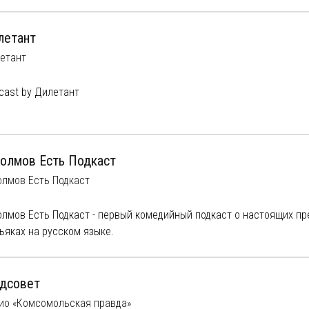
летант
етант
cast by Дилетант
Холмов Есть Подкаст
олмов Есть Подкаст
олмов Есть Подкаст - первый комедийный подкаст о настоящих пр
ьяках на русском языке.
- Тима и Валя Назаровы, брат и сестра, которые раз в две недели
ально углубиться в новый пугающий кейс, попутно разбавляя ра
возможности актуальными новостями.
дсовет
ио «Комсомольская правда»