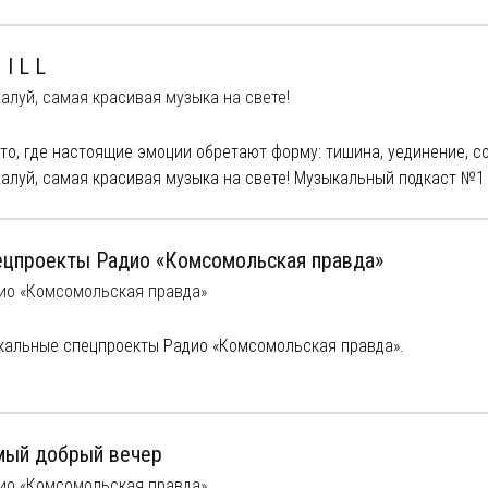
ущих экспертов. Лучшие материалы в аудио-формате.
 I L L
алуй, самая красивая музыка на свете!
то, где настоящие эмоции обретают форму: тишина, уединение, с
алуй, самая красивая музыка на свете! Музыкальный подкаст №1 
ецпроекты Радио «Комсомольская правда»
ио «Комсомольская правда»
кальные спецпроекты Радио «Комсомольская правда».
мый добрый вечер
ио «Комсомольская правда»