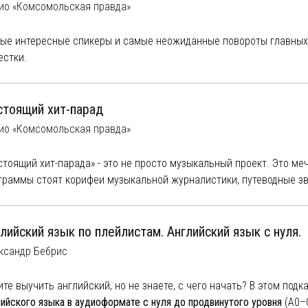
ти наших эфиров.
ио «Комсомольская правда»
же смотрите нас на YouTube:
ые интересные спикеры и самые неожиданные повороты главны
ps://www.youtube.com/channel/UCWAIvx2yYLK_xTYD4F2mUNw
естки.
писывайтесь
на наш подкаст, рассказываем о самом интересном 
ментариями экспертов.
стоящий хит-парад
ио «Комсомольская правда»
стоящий хит-парада» - это не просто музыкальный проект. Это ме
граммы стоят корифеи музыкальной журналистики, путеводные зв
неса, ведущие, которые многие годы рассказывают всей стране о 
ксандр Анатольевич и Александр Нуждин встретились на радио 
вда», чтобы делать dream-team-программу «Настоящий хит-парад»
лийский язык по плейлистам. Английский язык с нуля.
шабашные диалоги о музыке и жизни, калейдоскоп из шуток и гит
лный курс
ксандр Бебрис
росюжетные воспоминания и самые точные инсайды, что ждёт п
жайшем будущем.
ите выучить английский, но не знаете, с чего начать? В этом подк
голосовать за новые песни
вы можете тут
.
лийского языка в аудиоформате с нуля до продвинутого уровня
(A0–C