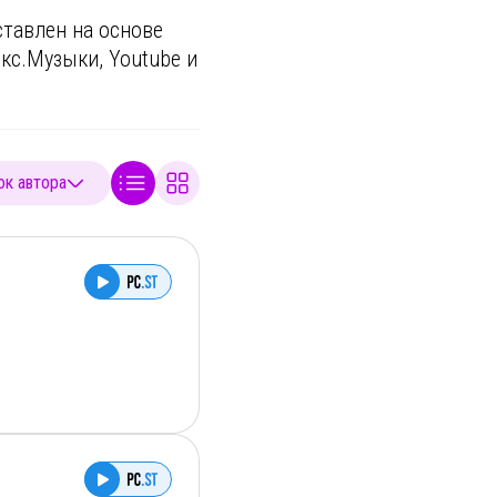
ставлен на основе
кс.Музыки, Youtube и
к автора
ном месте мнения
е, экономике,
т в будущем? Ответят