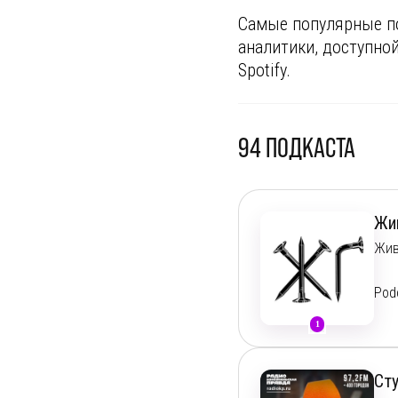
Самые популярные под
аналитики, доступно
Spotify.
94
ПОДКАСТА
Жи
Жив
Pod
1
Наш
пол
соб
Ст