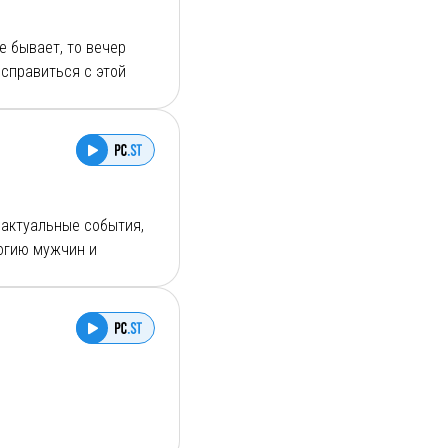
е бывает, то вечер
 справиться с этой
ым! Встречайте! С
на Радио
 актуальные события,
логию мужчин и