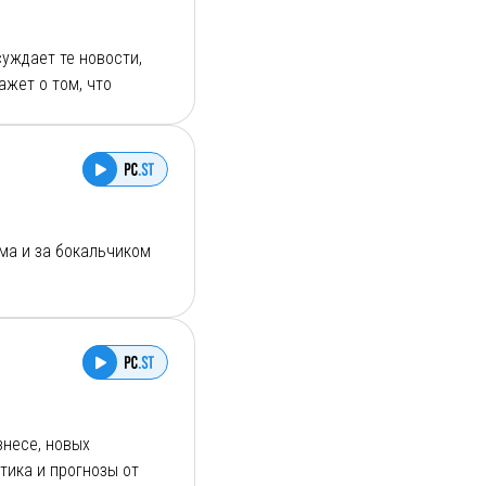
уждает те новости,
ажет о том, что
вайтесь на новые
ма и за бокальчиком
о мы делаем:
знесе, новых
тика и прогнозы от