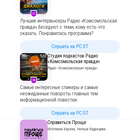
17
Лучшие интервьюеры Радио «Комсомольская
правда» беседуют с теми, кому есть что
сказать. Понравилась программа?
Подписывайтесь
на новые выпуски
и
слушайте, когда удобно!
Слушать на PC.ST
Студия подкастов Радио
«Комсомольская правда»
Радио «Комсомольская правда»
18
Самые интересные спикеры и самые
неожиданные повороты главных тем
информационной повестки.
Подписывайтесь
на наш подкаст,
рассказываем о самом интересном за день с
Слушать на PC.ST
комментариями экспертов.
Справиться Проще
Истомина Карина, Наташа Каданцева