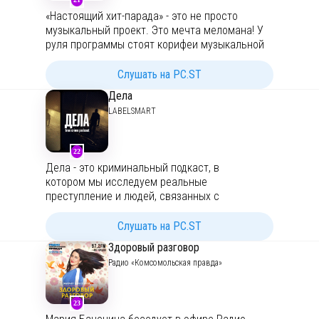
«Настоящий хит-парада» - это не просто
музыкальный проект. Это мечта меломана! У
руля программы стоят корифеи музыкальной
журналистики, путеводные звёзды в мире шоу-
бизнеса, ведущие, которые многие годы
Слушать на PC.ST
рассказывают всей стране о рок-н-ролле.
Дела
Александр Анатольевич и Александр Нуждин
LABELSMART
встретились на радио «Комсомольская
правда», чтобы делать dream-team-программу
«Настоящий хит-парад». Каждый выпуск — это
22
бесшабашные диалоги о музыке и жизни,
Дела - это криминальный подкаст, в
калейдоскоп из шуток и гитарных риффов,
котором мы исследуем реальные
остросюжетные воспоминания и самые
преступление и людей, связанных с
точные инсайды, что ждёт песенную
преступными событиями, и затронутых ими.
индустрию в ближайшем будущем.
Слушать на PC.ST
Проголосовать за новые песни
вы можете тут
.
Здоровый разговор
Радио «Комсомольская правда»
23