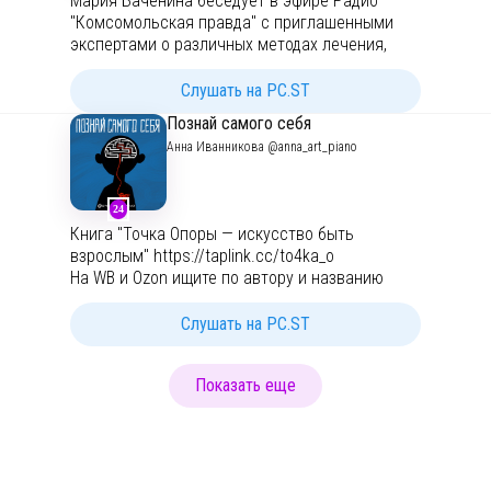
Мария Баченина беседует в эфире Радио
"Комсомольская правда" с приглашенными
экспертами о различных методах лечения,
диагностики и профилактики болезней!
Слушать на PC.ST
Познай самого себя
Анна Иванникова @anna_art_piano
24
Книга "Точка Опоры — искусство быть
взрослым"
https://taplink.cc/to4ka_o
На WB и Ozon ищите по автору и названию
Телеграм-канал с ежедневной пользой:
Слушать на PC.ST
https://t.me/anna_art_piano
Показать еще
Решить свои задачи в личной жизни и в
бизнесе (выбрать психологическое
консультирование или коуч-сессии), связаться
лично по всем вопросам:
https://t.me/anna_ivannikova_ICF