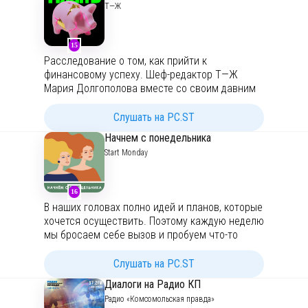
Т—Ж
посмотреть на привычные вещи другими
глазами.
15
Наш сайт:
https://lifehacker.ru/
Расследование о том, как прийти к
Наша почта:
podcasts@lifehacker.ru
финансовому успеху. Шеф-редактор Т—Ж
Мария Долгополова вместе со своим давним
другом и сообщником по экселькам Ильей
Иноземцевым ищут беспроигрышный путь к
Слушать на PC.ST
богатству, учатся тратить деньги и ищут
Начнем с понедельника
страну для жизни. Наш телеграм-канал:
Start Monday
https://t.me/+Z2YwJbXP4UpkMDgy
Для рекламы:
podcast@t-j.ru
16
В наших головах полно идей и планов, которые
хочется осуществить. Поэтому каждую неделю
мы бросаем себе вызов и пробуем что-то
новое! Честно обсуждаем результаты и
делимся личными историями. Присоединяйся,
Слушать на PC.ST
Начнём с понедельника!
Диалоги на Радио КП
mondaycast@gmail.com
@monday_cast
Радио «Комсомольская правда»