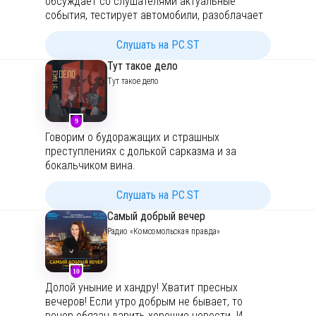
обсуждает со слушателями актуальные
котором лучшие ученые и исследователи
события, тестирует автомобили, разоблачает
России в легкой и увлекательной форме
бренды, пытается понять психологию мужчин
рассказывают нам о своих разработках,
и женщин, и делает ещё много чего
Слушать на PC.ST
технических достижениях и научных
увлекательного!
открытиях современности.
Тут такое дело
Тут такое дело
9
Говорим о будоражащих и страшных
преступлениях с долькой сарказма и за
бокальчиком вина.
Послушать эксклюзивный контент и
Слушать на PC.ST
посмотреть, что еще интересного мы делаем:
Самый добрый вечер
http://tyttakoedelo.ru/links
Радио «Комсомольская правда»
По вопросам рекламы:
gonchukova.m@yandex.ru
(Мария)
10
Связаться с ведущими:
Долой уныние и хандру! Хватит пресных
tyt.takoedelo@gmail.com
вечеров! Если утро добрым не бывает, то
вечер обязан дарить хорошие новости. И