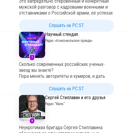
Это запредельно откровенный и конкретный
мужской разговор с кадровыми военными и
отставниками о Российской армии, её успехах
и проблемах реформирования. Это
обсуждение наиболее злободневных
Слушать на PC.ST
международных военно-политических тем:
Научный стендап
иностранные армии, вооруженные конфликты,
Радио «Комсомольская правда»
зарубежная боевая техника, разведоперации.
На ваши вопросы в прямом эфире отвечает
военный обозреватель "КП", полковник Виктор
7
Баранец.
Подписывайтесь на новые выпуски
,
Сколько современных российских ученых-
ставьте оценки и пишите комментарии!
звезд вы знаете?
Пора менять авторитеты и кумиров, и дать
место на сцене под сияющими софитами
нашим ученым. Это проект «Научный стендап»,
Слушать на PC.ST
где восходящие звезды российской науки
Сергей Стиллавин и его друзья
простым и понятным языком рассказывают об
Радио "Маяк"
открытиях, которые изменят нашу жизнь!
Медиагруппа «Комсомольская правда» при
поддержке Института развития интернета
8
запускает новый научно-популярный проект
Неукротимая бригада Сергея Стиллавина
«Живая наука или Научный стендап», в