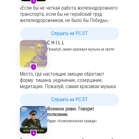
4
навести порядок в знаниях.
«Если бы не четкая работа железнодорожного
транспорта, если бы не геройский труд
железнодорожников, не было бы Победы», -
говорил маршал Советского Союза Георгий
Жуков. И действительно, сколько всего
Слушать на PC.ST
повидали железные дороги в годы Великой
C H I L L
Отечественной. Эвакуацию людей и техники,
Пожалуй, самая красивая музыка на свете!
переброску войск на фронт, бомбежки и
взрывы, госпитали на колесах и, конечно,
поезда, везущие наших солдат из Берлина.
5
Рассказываем о самых ярких страницах этой
Место, где настоящие эмоции обретают
истории в нашем подкасте.
форму: тишина, уединение, созерцание,
медитация. Пожалуй, самая красивая музыка
на свете! Музыкальный подкаст №1 в России.
Слушать на PC.ST
Военное ревю. Говорит
полковник
Радио «Комсомольская правда»
6