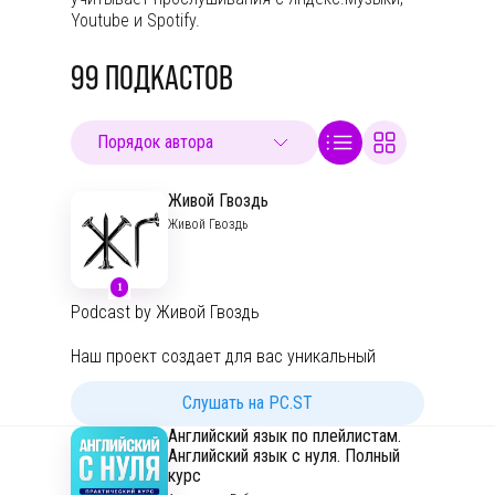
Youtube и Spotify.
99
ПОДКАСТОВ
Живой Гвоздь
Живой Гвоздь
1
Podcast by Живой Гвоздь
Наш проект создает для вас уникальный
продукт - мы собираем в одном месте мнения
политологов, экономистов, социологов и
Слушать на PC.ST
других экспертов. О политике, экономике,
Английский язык по плейлистам.
событиях в мире и стране. Как поступить с
Английский язык с нуля. Полный
финансами и что нас ждет в будущем?
курс
Ответят гости наших эфиров.