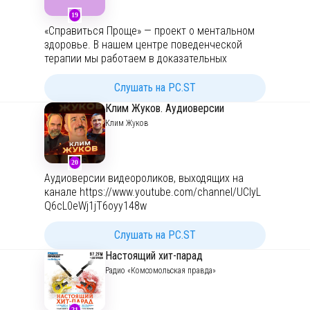
19
«Справиться Проще» — проект о ментальном
здоровье. В нашем центре поведенческой
терапии мы работаем в доказательных
подходах, а в программе разбираем с гостями
и экспертами психические расстройства и
Слушать на PC.ST
сложные жизненные переживания.
Клим Жуков. Аудиоверсии
Клим Жуков
Карина
https://t.me/istominakarina
Наташа
https://t.me/hadeout
Центр
https://t.me/handlingbettercenter
20
Аудиоверсии видеороликов, выходящих на
Наша почта:
handling.better@gmail.com
канале
https://www.youtube.com/channel/UCIyL
Q6cL0eWj1jT6oyy148w
Слушать на PC.ST
Настоящий хит-парад
Радио «Комсомольская правда»
21