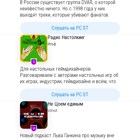
В России существует группа DVAR, о которой
опыт - честный, местами неудобный, без
неизвестно ничего. Но с 1998 года у них
фильтров и оправданий.
выходят треки, которые убивают фанатов.
Пришло время узнать, кто скрывается за
Ведущий: Адель Сафин
четырьмя страшными буквами.
Слушать на PC.ST
https://t.me/adelmarketpro
По всем вопросам:
https://t.me/bulatsafintt
Радио Настолкинг
Вы побываете на первой готической тусовке в
Ильф
России, окунетесь в философию иудаизма и
даже пообщаетесь с астральной пчелой. Все
для того, чтобы в конце услышать имя того,
3
кто стоит за DVAR.
Для настольных геймдизайнеров.
Разговариваем с авторами настольных игр об
Вся информация из подкаста находится в
их играх, индустрии, геймдизайне и всём, что
открытых источниках. Проверить её может
нас может заинтересовать.
каждый. Но, вопрос, поверите ли вы в DVAR?..
Слушать на PC.ST
Слушайте с осторожностью, ведь музыка
бывает опасна.
Не Цоем единым
Votvot
4
Новый подкаст Льва Ганкина про музыку вне