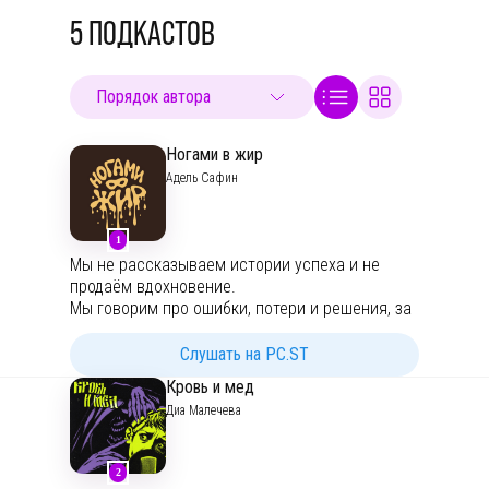
5
ПОДКАСТОВ
Ногами в жир
Адель Сафин
1
Мы не рассказываем истории успеха и не
продаём вдохновение.
Мы говорим про ошибки, потери и решения, за
которые до сих пор немного неловко. Про
моменты, когда казалось, что всё пошло не
Слушать на PC.ST
туда. Про выборы, сделанные без уверенности
Кровь и мед
и гарантий.
Диа Малечева
Здесь нет глянца и мотивационных
лозунгов. Нет правильных ответов и
2
универсальных рецептов. Только реальный