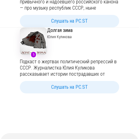
привычного и надоевшего российского канона
— про музыку республик СССР, ныне
независимых государств, и этнических
меньшинств внутри России.
Слушать на PC.ST
Долгая зима
Юлия Куликова
5
Подкаст о жертвах политический репрессий в
СССР. Журналистка Юлия Куликова
рассказывает истории пострадавших от
депортаций и сталинского террора в середине
XX века
Слушать на PC.ST