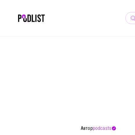
🎙 
Автор
podcasts