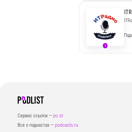
Тел
при
Чат
ком
ITR
Dis
ITR
Boo
Под
5
Сервис ссылок —
pc.st
Все о подкастах —
podcasts.ru