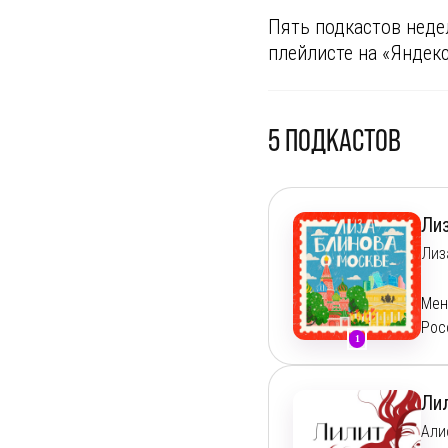
Пять подкастов неде
плейлисте на «Яндек
5
ПОДКАСТОВ
Ли
Лиз
Мен
Рос
1
мно
Мы 
кул
Ли
как
Али
тур