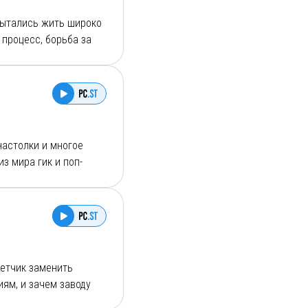
 пытались жить широко
 процесс, борьба за
 настолки и многое
з мира гик и поп-
удивительно тем, что
 особь, при этом
очно символичным,
т взрослеть.
етчик заменить
ям, и зачем заводу
азываем, как будущее