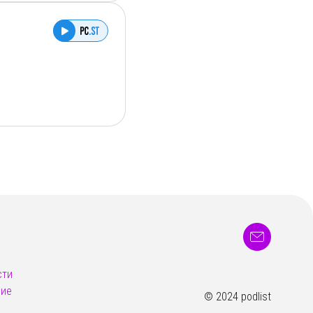
овместный проект и
сти
ние
© 2024 podlist