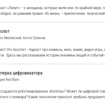
тают болтунами, а ведь они такие классные!
каст «Лилит» – о женщинах, которые жили или, по крайней мере,
 сети и связь со мной:
вободно, за рамками правил. Их жизнь – приключение, творческий
s://eablinova.ru/
во быть собой.
ps://t.me/@eablinova
s://vk.com/eblinova
солот
он Милевский, Антон Грязнов
вет! Это Аксолот - подкаст про комиксы, кино, аниме, видео-игры,
гое. Здесь мы рассказываем истории значимых вещей и событий и
ьтуры. Подкаст называется в честь существа Аксолотль, которое 
ет всю жизнь оставаться ребенком, не превращаясь во взрослую
раняя все ее функции и способности. Нам показалось это достат
птерка цифровизатора
ь, наверное, каждый из нас немного аксолотль, который не спеши
дия Red Barn
ятного прослушивания!
 создаются роботизированные «БелАЗы»? Может ли цифровой сов
етай к нам:
тного сталевара? Какие технологии приносят прибыль предприяти
нтакте
йник в облаке? В этом подкасте мы честно и без галстуков расск