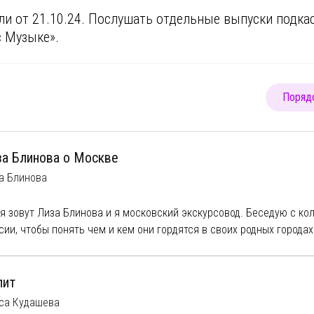
ли от 21.10.24. Послушать отдельные выпуски подк
с Музыке»
.
Порядо
за Блинова о Москве
а Блинова
я зовут Лиза Блинова и я московский экскурсовод. Беседую с ко
сии, чтобы понять чем и кем они гордятся в своих родных городах
го!
ежедневно рассказываем туристам о лучшем, что есть в стране,
ьтурном наследии. Как люди становятся экскурсоводами, что в пр
лит
ими трудностями и стереотипами приходится иметь дело и какие
са Кудашева
истами - вот о чем я говорю со своими гостями. Экскурсоводов ч