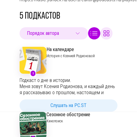
5
ПОДКАСТОВ
На календаре
История с Ксенией Родионовой
1
Подкаст о дне в истории.
Меня зовут Ксения Родионова, и каждый день
я рассказываю о прошлом, настоящем и
будущем. Давай вместе расширять кругозор и
находить интересные факты! Новый день —
Слушать на PC.ST
новая история.
Сезонное обострение
Кинопоиск
Telegram:
https://t.me/etoutro
YouTube:
https://www.youtube.com/@etoutro