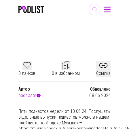
ОБЩЕСТВО И КУЛЬТУРА
ОБРАЗОВАНИЕ
ТВ И КИНО
🎙 ПОДКАСТЫ НЕДЕЛИ #113
0 лайков
0 в избранном
Ссылка
Автор
Обновлено
podcasts
08.06.2024
Пять подкастов недели от 10.06.24. Послушать
отдельные выпуски подкастов можно в нашем
плейлисте на «Яндекс Музыке» —
https://music.yandex.ru/users/
editor@podcasts.ru
/playlis