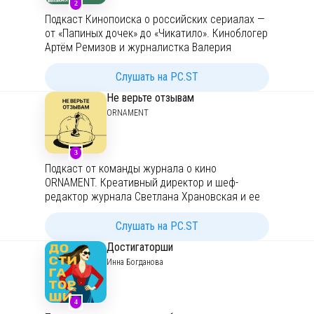
2
Подкаст Кинопоиска о российских сериалах —
от «Папиных дочек» до «Чикатило». Киноблогер
Артём Ремизов и журналистка Валерия
Давыдова-Калашник обсуждают новинки и
старые любимые сериалы и помогают
Слушать на PC.ST
разобраться в причудливом мире
Не верьте отзывам
отечественной сериальной индустрии.
ORNAMENT
Звукорежиссеры — Лера Кусто, Дима
Пшеничный, продюсер и редактор — Бэтси
Исакова.
https://t.me/sezonnoe_obostrenye
—
3
телеграм-канал подкаста.
Подкаст от команды журнала о кино
ORNAMENT. Креативный директор и шеф-
редактор журнала Светлана Храновская и ее
соведущий Алексей Дьяченко — люди с
полярными вкусами — обсуждают разные
Слушать на PC.ST
явления в мире кино, устраивают друг другу
Достигаторши
киномарафоны и прочие издевательства.
Инна Богданова
Телеграм-канал подкаста:
https://t.me/neverteotzyvam
4