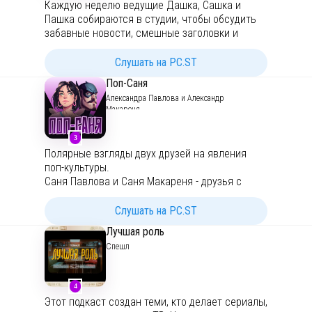
Каждую неделю ведущие Дашка, Сашка и
instagram.com/powerofterritory
Пашка собираются в студии, чтобы обсудить
vk.com/thepowerofterritory
забавные новости, смешные заголовки и
Для обратной связи:
повспоминать истории из жизни. —— Подкаст
podcastpowerterritory@gmail.com
создан (). Подписывайтесь на наш телеграм -
Слушать на PC.ST
Связаться с нами -
Поп-Саня
Александра Павлова и Александр
Макареня
3
Полярные взгляды двух друзей на явления
поп-культуры.
Саня Павлова и Саня Макареня - друзья с
одинаковыми именами, но совершенно разным
опытом и взглядами на одни и те же игры,
Слушать на PC.ST
фильмы, сериалы и другие проекты. В этом
Лучшая роль
подкасте мы с разных сторон обсуждаем
Спешл
явления поп-культуры, которые оказывают
влияние на нашу (и вашу) повседневную
жизнь
4
Поддержать нас на Бусти:
Этот подкаст создан теми, кто делает сериалы,
https://boosty.to/pop-sanya