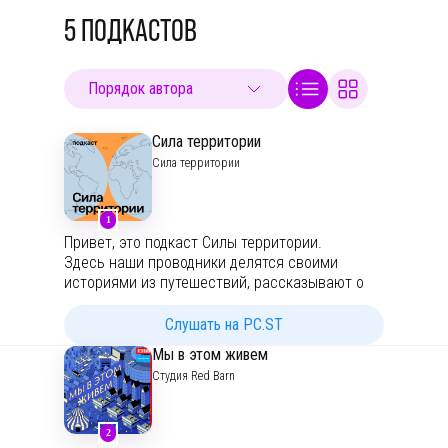
5
ПОДКАСТОВ
Сила территории
Сила территории
1
Привет, это подкаст Силы территории.
Здесь наши проводники делятся своими
историями из путешествий, рассказывают о
новых направлениях и вдохновляют на
приключения.
Слушать на PC.ST
Выбрать уникальное путешествие:
Мы в этом живем
https://powerofterritory.ru/
Студия Red Barn
Ведущий: Женя Серов
Композитор: Кира Вайнштейн
Наши соцсети:
2
t.me/powerofterritory