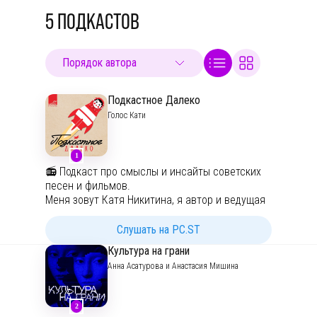
5
ПОДКАСТОВ
Подкастное Далеко
Голос Кати
1
📻 Подкаст про смыслы и инсайты советских
песен и фильмов.
Меня зовут Катя Никитина, я автор и ведущая
этого подкаста. В эпизодах я приглашаю вас в
захватывающее аудиопутешествие по
Слушать на PC.ST
культурным кодам прошлого. Здесь я с
Культура на грани
любовью изучаю и анализирую знаменитые
Анна Асатурова и Анастасия Мишина
произведения, события и людей советской
эпохи.
2
Сейчас выходит пятый сезон! Снова