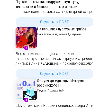
Подкаст о том,
как подружить культуру,
разбираем советские песни и фильмы, но в
технологии и бизнес.
Простым языком
этом сезоне добавляем кое-что особенное —
рассказываем о стартапах в культурной сфере
лето по-советски.
и их технологиях, которые меняют музыку,
литературу, театры, музеи и рынок искусства.
Слушать на PC.ST
Слушайте эпизоды подкаста, чтобы лучше
Говорим с фаундерами и профессионалами о
понять прошлое и настоящее, исследовать
На вершинах пурпурных грибов
будущем культурных инноваций.
советский быт, кинематограф, музыку,
Анна Кулдошина, Ксения Дмитриева
искусство и оценить ее настоящее значение
для современности.
3
Телеграм-бот подкаста:
Две отважные исследовательницы
https://t.me/podcastnoedaleko_bot
путешествуют по вершинам пурпурных грибов:
Подкаст выпускается совместно со студией
лингвист Анна Кулдошина и психолог-сексолог
Громче:
https://gromchestudio.ru
Ксения Дмитриева о психологических
По вопросам рекламы: tg: @angry_pussy
феноменах, сексуальности, телесности,
Слушать на PC.ST
(Катерина Мироевская)
тревоге и самовыражении.
От нуля до единицы. История
Связь с автором:
podcastnoedaleko@yandex.ru
российского IT
18+
Студия «Послушайте!»
Канал подкаста:
4
https://telegram.me/peakofpurplemushrooms
Шоу о том, как в России появилась сфера ИТ и