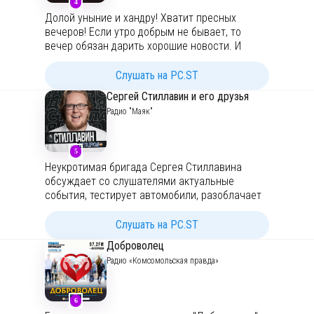
4
Долой уныние и хандру! Хватит пресных
вечеров! Если утро добрым не бывает, то
вечер обязан дарить хорошие новости. И
только Марии Бачениной под силу справиться
с этой невыполнимой миссией. Ведь она
Слушать на PC.ST
рождена, чтобы вечер сделать добрым!
Сергей Стиллавин и его друзья
Встречайте! С понедельника по пятницу в
Радио "Маяк"
подкасте «Самый добрый вечер»! Только на
Радио «Комсомольская правда»!
5
Неукротимая бригада Сергея Стиллавина
обсуждает со слушателями актуальные
события, тестирует автомобили, разоблачает
бренды, пытается понять психологию мужчин
и женщин, и делает ещё много чего
Слушать на PC.ST
увлекательного!
Доброволец
Радио «Комсомольская правда»
6