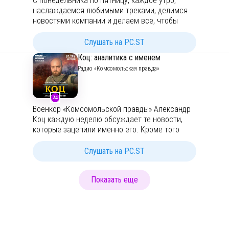
С понедельника по пятницу, каждое утро,
наслаждаемся любимыми треками, делимся
новостями компании и делаем все, чтобы
зарядить команду энергией и хорошим
настроением.
Слушать на PC.ST
Начало эфира в 8:30 (GMT+3).
Коц: аналитика с именем
Подключайтесь!
Радио «Комсомольская правда»
24
Военкор «Комсомольской правды» Александр
Коц каждую неделю обсуждает те новости,
которые зацепили именно его. Кроме того
Александр подробно расскажет о том, что
происходит на фронте, и как будет
Слушать на PC.ST
развиваться СВО дальше.
Подписывайтесь на
новые выпуски
.
Показать еще