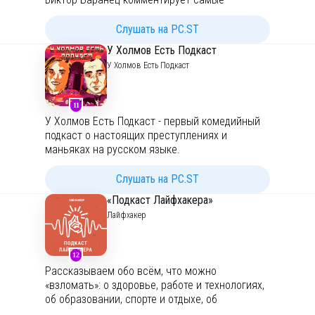
задуматься и обратить внимание на
заметные и важные события в стране и мире.
некоторые аспекты нашей жизни.
Полковник знает всё о геополитике,
Слушать на PC.ST
расстановке сил и ежедневно стоит на защите
Реклама и сотрудничество:
https://t.me/IarBulat
У Холмов Есть Подкаст
интересов России.
У Холмов Есть Подкаст
11
У Холмов Есть Подкаст - первый комедийный
подкаст о настоящих преступлениях и
маньяках на русском языке.
Мы - Тима и Валя Назаровы, брат и сестра,
которые раз в две недели встречаются, чтобы
Слушать на PC.ST
детально углубиться в новый пугающий кейс,
«Подкаст Лайфхакера»
попутно разбавляя рассказ черным юмором и
Лайфхакер
по возможности актуальными новостями.
12
Рассказываем обо всём, что можно
«взломать»: о здоровье, работе и технологиях,
об образовании, спорте и отдыхе, об
отношениях, финансах и мотивации. Помогаем