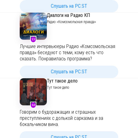
решить проблемы или упростить ситуации, с
Слушать на PC.ST
которыми вы сталкиваетесь каждый день.
Диалоги на Радио КП
Отвечаем на вопросы и призываем
Радио «Комсомольская правда»
посмотреть на привычные вещи другими
глазами.
13
Наш сайт:
https://lifehacker.ru/
Лучшие интервьюеры Радио «Комсомольская
Наша почта:
podcasts@lifehacker.ru
правда» беседуют с теми, кому есть что
сказать. Понравилась программа?
Подписывайтесь
на новые выпуски
и
слушайте, когда удобно!
Слушать на PC.ST
Тут такое дело
Тут такое дело
14
Говорим о будоражащих и страшных
преступлениях с долькой сарказма и за
бокальчиком вина.
Послушать эксклюзивный контент и
Слушать на PC.ST