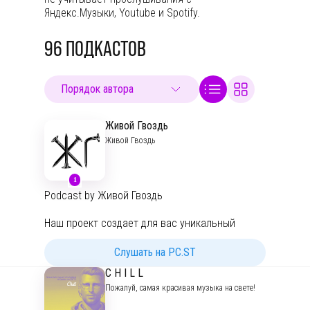
Яндекс.Музыки, Youtube и Spotify.
96
ПОДКАСТОВ
Живой Гвоздь
Живой Гвоздь
1
Podcast by Живой Гвоздь
Наш проект создает для вас уникальный
продукт - мы собираем в одном месте мнения
политологов, экономистов, социологов и
Слушать на PC.ST
других экспертов. О политике, экономике,
C H I L L
событиях в мире и стране. Как поступить с
Пожалуй, самая красивая музыка на свете!
финансами и что нас ждет в будущем?
Ответят гости наших эфиров.