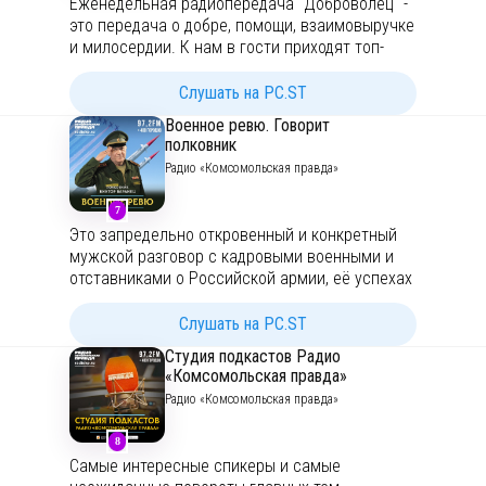
Еженедельная радиопередача "Доброволец" -
это передача о добре, помощи, взаимовыручке
и милосердии. К нам в гости приходят топ-
менеджеры крупных компаний, развивающие
корпоративное волонтерство, руководители
Слушать на PC.ST
крупных благотворительных фондов,
Военное ревю. Говорит
представители власти и многие другие. Гости
полковник
делятся своим опытом помощи людям,
Радио «Комсомольская правда»
расскажут почему благотворительность - это
важно, как будет развиваться это
7
направление у нас в стране.
Это запредельно откровенный и конкретный
мужской разговор с кадровыми военными и
отставниками о Российской армии, её успехах
и проблемах реформирования. Это
обсуждение наиболее злободневных
Слушать на PC.ST
международных военно-политических тем:
Студия подкастов Радио
иностранные армии, вооруженные конфликты,
«Комсомольская правда»
зарубежная боевая техника, разведоперации.
Радио «Комсомольская правда»
На ваши вопросы в прямом эфире отвечает
военный обозреватель "КП", полковник Виктор
8
Баранец.
Подписывайтесь на новые выпуски
,
Самые интересные спикеры и самые
ставьте оценки и пишите комментарии!