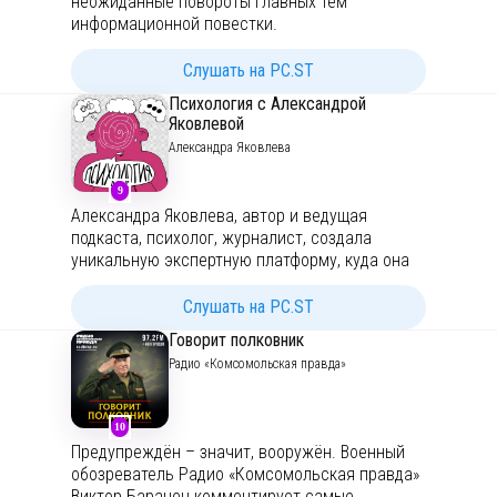
неожиданные повороты главных тем
информационной повестки.
Подписывайтесь
на наш подкаст,
рассказываем о самом интересном за день с
Слушать на PC.ST
комментариями экспертов.
Психология с Александрой
Яковлевой
Александра Яковлева
9
Александра Яковлева, автор и ведущая
подкаста, психолог, журналист, создала
уникальную экспертную платформу, куда она
приглашает авторитетных психологов и
педагогов, разговаривает с ними на самые
Слушать на PC.ST
разные и важные темы — от стресса и
Говорит полковник
зависимостей до поиска пары и причин
Радио «Комсомольская правда»
семейных конфликтов. «Психология», в первую
очередь, образовательный проект, где гости
выпусков делятся своими знаниями, которые
10
могут быть полезны каждому. Взгляд
Предупреждён – значит, вооружён. Военный
конкретного гостя не является истиной в
обозреватель Радио «Комсомольская правда»
последней инстанции, но позволяет
Виктор Баранец комментирует самые