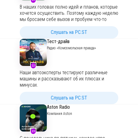
наших водных ресурсов!
В наших головах полно идей и планов, которые
хочется осуществить. Поэтому каждую неделю
мы бросаем себе вызов и пробуем что-то
новое! Честно обсуждаем результаты и
делимся личными историями. Присоединяйся,
Слушать на PC.ST
Начнём с понедельника!
Тест-драйв
mondaycast@gmail.com
@monday_cast
Радио «Комсомольская правда»
22
Наши автоэксперты тестируют различные
машины и рассказывают об их плюсах и
минусах.
Слушать на PC.ST
Aston Radio
Компания Aston
23