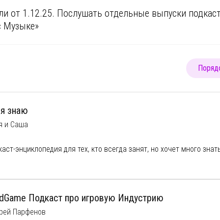
ли от 1.12.25. Послушать отдельные выпуски подка
с Музыке»
Порядо
 я знаю
я и Саша
каст-энциклопедия для тех, кто всегда занят, но хочет много знать
 сезон мы посвятили Теориям заговора
аем, что же от нас скрывают,.. а может это всего лишь наши стра
edGame Подкаст про игровую Индустрию
ущие — мы — Саша и Валя и мы женаты, а подкаст — наше совмес
рей Парфенов
соединяйтесь к нашему каналу с задачами, викторинами и фотог