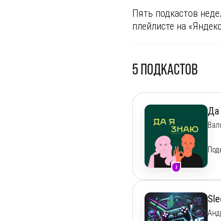
Пять подкастов неде
плейлисте на «Яндек
5
ПОДКАСТОВ
Да
Вал
Под
1
4-й
Узн
Sl
Вед
Анд
При