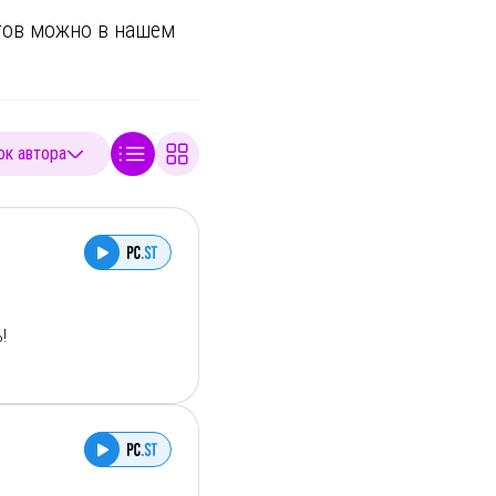
стов можно в
нашем
к автора
!
хи?
тное детище 🩵
рафиями из выпусков