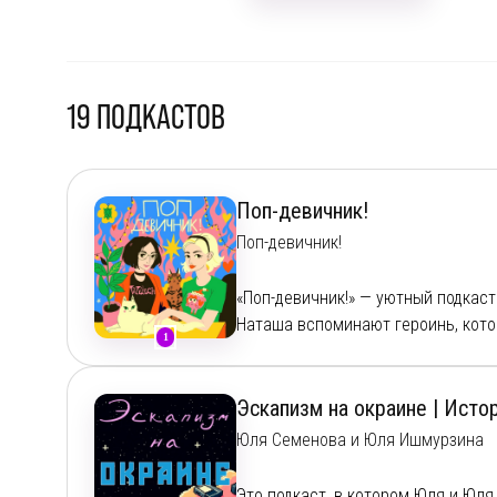
19
ПОДКАСТОВ
Поп-девичник!
Поп-девичник!
«Поп-девичник!» — уютный подкаст
Наташа вспоминают героинь, котор
1
и «Ранеток» до Элли из The Last o
Мы в социальных сетях:
Эскапизм на окраине | Исто
Telegram:
https://t.me/popdevichnik
Юля Семенова и Юля Ишмурзина
YouTube с видеоверсиями:
https:
Instagram:
https://www.instagram.c
Это подкаст, в котором Юля и Юл