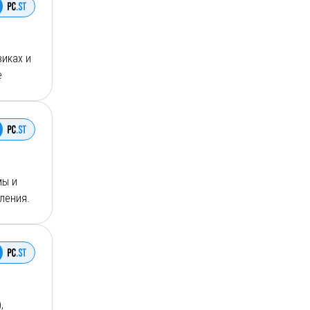
виках и
е
 наш
мы и
вления.
ргей
),