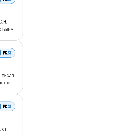
С.Н.
оставим
лосова.
, писал
ретно.
то, как
 от