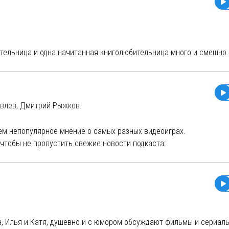
ь почувствовать себя дома в компании друзей за просмотром кин
кий или соленый?)
тельница и одна начитанная книголюбительница много и смешно
ятых по книгам.
g
m
овлев, Дмитрий Рыжков
hvsyo
ivam
ем непопулярное мнение о самых разных видеоиграх.
u
 чтобы не пропустить свежие новости подкаста:
ищем хорошее в массово захейченных проектах и критикуем гор
ь с нами радикально несогласны, а возможно мы угадаем ваше 
казать, но равнодушными вы точно не уйдете!
ше внутреннее горение или тотальную поддержку нашего подкас
ат в следующих выпусках.
а, Илья и Катя, душевно и с юмором обсуждают фильмы и сериалы