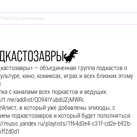
ДКАСТОЗАВРЫ🦖
кастозавры» — объединенная группа подкастов о
ультуре, кино, комиксах, играх и всех близких этому
х
пка с каналами всех подкастов и ведущих:
://t.me/addlist/QO94lYubdUZjMWRi
ейлист, в который уже добавлены эпизоды, с
тием подкастозавров и который будет пополняться:
://music.yandex.ru/playlists/1f64d3e4-c31f-cd2e-b92b-
6ff2d0d1