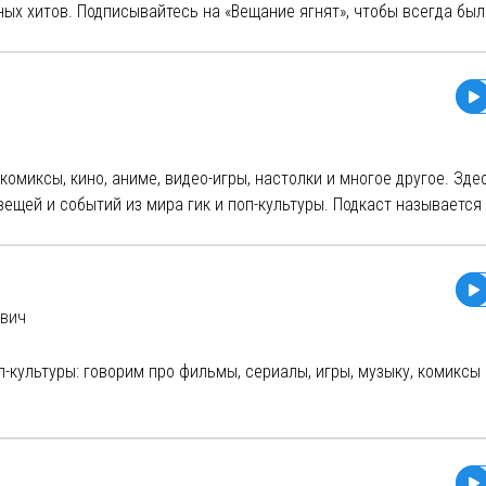
общениями можно отправить тут:
ых хитов. Подписывайтесь на «Вещание ягнят», чтобы всегда был
онтентом и специальными выпусками:
https://boosty.to/plohiehoros
 комиксы, кино, аниме, видео-игры, настолки и многое другое. Зде
щей и событий из мира гик и поп-культуры. Подкаст называется 
ительно тем, что может всю жизнь оставаться ребенком, не
ри этом сохраняя все ее функции и способности. Нам показалось
аверное, каждый из нас немного аксолотль, который не спешит
ния!
евич
-культуры: говорим про фильмы, сериалы, игры, музыку, комиксы 
 фигурки.
/@popcontext