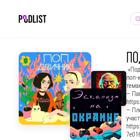
ПО
«Под
поп-к
тема
— Па
https
— Пл
учас
https
7e01