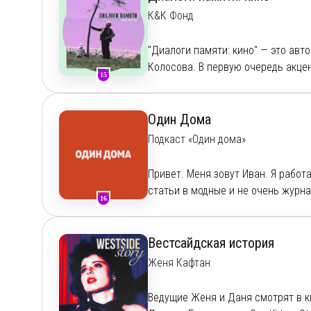
Boosty
Instagram:
https://www.instagram.c
К&К Фонд
VK:
https://vk.com/popcontext
Реклама и сотрудничество:
popcon
"Диалоги памяти: кино" — это авт
Колосова. В первую очередь акце
15
без внимания, а обсуждать всё эт
Один Дома
Подкаст «Один дома»
Привет. Меня зовут Иван. Я работ
статьи в модные и не очень журна
16
Иногда он про кино, книги, музыку
ужасно себя ведут люди в кинотеа
одновременно смешной и грустный
Вестсайдская история
подкаста у меня для вас нет.
Женя Кафтан
Ведущие Женя и Даня смотрят в ки