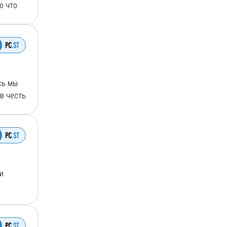
о что
hie
сь мы
в честь
 это
и