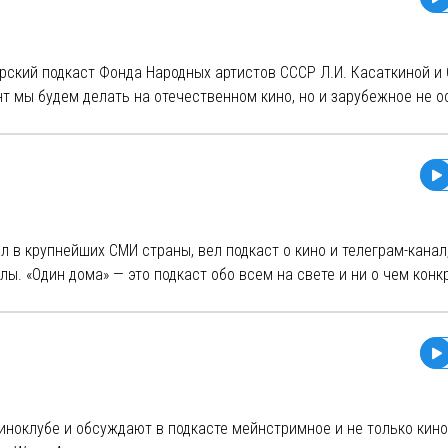
om/pop.context/
text@yandex.ru
орский подкаст Фонда Народных артистов СССР Л.И. Касаткиной и 
нт мы будем делать на отечественном кино, но и зарубежное не 
о будут киноведы, киноеды, киновреды Вика Немакарова и Аня Ко
ал в крупнейших СМИ страны, вел подкаст о кино и телеграм-канал
лы. «Один дома» — это подкаст обо всем на свете и ни о чем конк
 и видеоигры. Иногда он про политику и технологии. Иногда он про 
трах или про то, какую чушь иногда несут из телевизора. Он
, наивный и циничный, инфантильный и брюзгливый. Но другого
ноклубе и обсуждают в подкасте мейнстримное и не только кино: