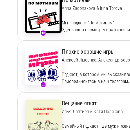
По мотивам
Anna Zadonskova & Irina Torova
Включай наш подкаст, если хочеш
поеданием попкорна (кстати, слад
Мы - подкаст “По мотивам”.
Здесь одна насмотренная кинозри
Наши соцсети:
10
говорят о фильмах и сериалах, сн
Важные ссылки:
Telegram:
https://t.me/kinopopcornt
Телеграм -
http://t.me/po_motivam
Плохие хорошие игры
Boosty -
https://boosty.to/pomotiva
Алексей Лысенко, Александр Бор
Vk:
https://vk.com/club229701394
Наша группа VK -
https://vk.com/o
Твиттер -
https://twitter.com/pomot
Подкаст, в котором мы высказыва
Связаться с нами:
otzart@yandex.r
Присоединяйтесь в наш телеграм,
или:
https://t.me/trazto
11
https://t.me/plohiehoroshie
Мы обсуждаем проблемы жанров, 
любимые шедевры. Вы можете быт
Вещание ягнят
которые вы давно стеснялись выс
Илья Лаптиев и Катя Полякова
Мы с удовольствием выслушаем ва
обязательно зачитаем каждый дон
Семейный подкаст, где муж и жен