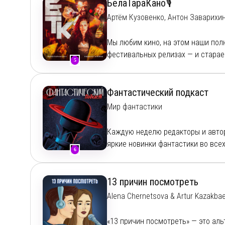
Поддержать нас на Бусти:
https://
БелаТараКано🎙
Наш телеграм-канал:
https://t.me/
Артём Кузовенко, Антон Заварихи
Анонимная форма обратной связи
Связаться с нами:
podkast.popsan
Мы любим кино, на этом наши полн
фестивальных релизах — и старае
5
почему-то выпали из массового р
Братский Турбо Кинотеатр.
Фантастический подкаст
Вот они, ваши ведущие, слева нап
Мир фантастики
Артём
— человек сомнительного в
Антон
— душный фанат дорам и все
Каждую неделю редакторы и автор
яркие новинки фантастики во всех 
6
Ранний доступ и эксклюзивный ко
13 причин посмотреть
Монтаж: Андрей Быков, Virus19xx /
Alena Chernetsova & Artur Kazakba
Серебрянский
«13 причин посмотреть» — это аль