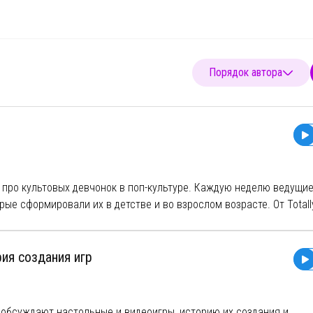
Порядок автора
 про культовых девчонок в поп-культуре. Каждую неделю ведущие
ые сформировали их в детстве и во взрослом возрасте. От Totally
f Us и Эды Йылдыз из «Постучись в мою дверь».
рия создания игр
//www.youtube.com/@popdevichnik
om/popdevichnick
я обсуждают настольные и видеоигры, историю их создания и