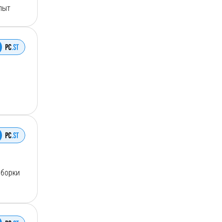
пыт
делятся
дборки
вы