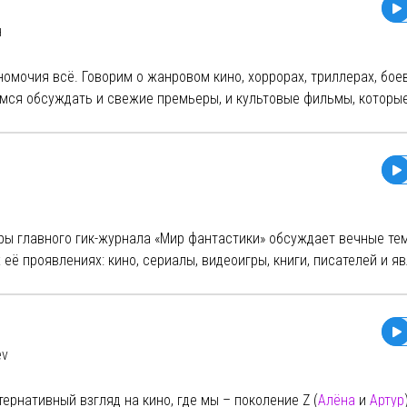
boosty.to/pop-sanya
popsanya
н
:
https://forms.gle/EnPackSp9XEmgurHA
ya@yandex.ru
омочия всё. Говорим о жанровом кино, хоррорах, триллерах, бое
мся обсуждать и свежие премьеры, и культовые фильмы, которы
азговора. Если вы принимаете правила игры, добро пожаловать в
раво:
куса и слишком хорошей памяти на плохие фильмы.
го, что связано с Кореей;
ы главного гик-журнала «Мир фантастики» обсуждает вечные те
её проявлениях: кино, сериалы, видеоигры, книги, писателей и я
нтент:
https://boosty.to/mirf.podcast
 Обложка: Алекс Рико / Джингл: Virus 19xx / Главный редактор: Се
ev
тернативный взгляд на кино, где мы – поколение Z (
Алёна
и
Артур