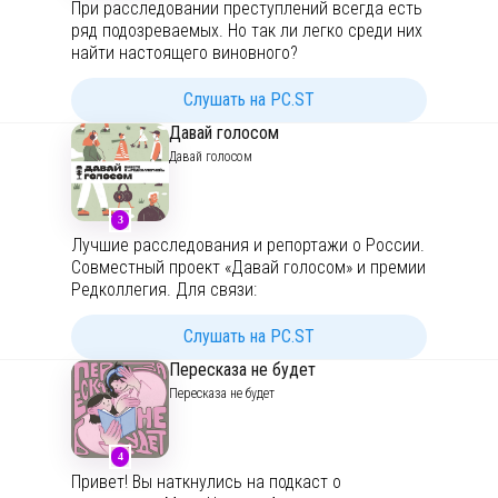
При расследовании преступлений всегда есть
ряд подозреваемых. Но так ли легко среди них
найти настоящего виновного?
Любительницы тру-крайма Алиса и Лиза
приложат все усилия, чтобы вскрыть кейс,
Слушать на PC.ST
найти ответ и закрыть дело.
Давай голосом
Телеграм —
https://t.me/vskryt_keys
Давай голосом
ВКонтакте —
https://vk.com/vskryt_keys
vskryt.keys@yandex.ru
3
Лучшие расследования и репортажи о России.
Совместный проект «Давай голосом» и премии
Редколлегия. Для связи:
admin@letshearit.studio
Слушать на PC.ST
Подписывайтесь на нас в YouTube:
Пересказа не будет
https://www.youtube.com/@davay_golosom
Пересказа не будет
4
Привет! Вы наткнулись на подкаст о